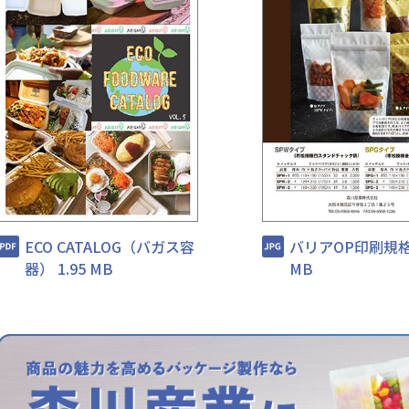
ECO CATALOG（バガス容
バリアOP印刷規格袋
器） 1.95 MB
MB