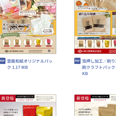
雲龍和紙オリジナルパッ
箔押し加工／刷り
ク 1.17 MB
刷クラフトパック 5
KB
選ばれる理