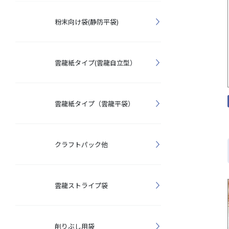
粉末向け袋(静防平袋)
雲龍紙タイプ(雲龍自立型）
雲龍紙タイプ（雲龍平袋）
クラフトパック他
雲龍ストライプ袋
削りぶし用袋