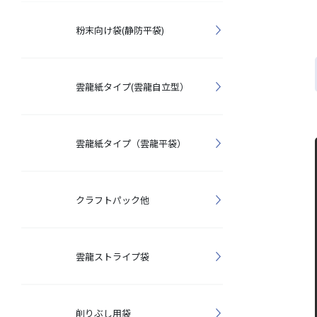
粉末向け袋(静防平袋)
雲龍紙タイプ(雲龍自立型）
雲龍紙タイプ（雲龍平袋）
クラフトパック他
雲龍ストライプ袋
削りぶし用袋