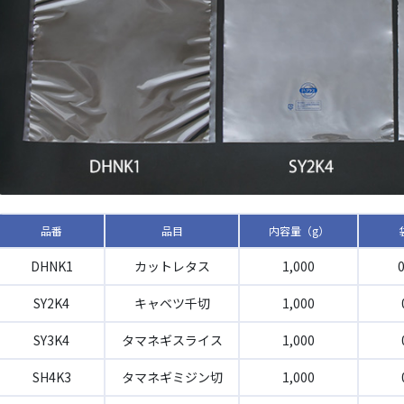
製品一覧
会社情報
品番
品目
内容量（g）
DHNK1
カットレタス
1,000
お問い合わ
SY2K4
キャベツ千切
1,000
SY3K4
タマネギスライス
1,000
SH4K3
タマネギミジン切
1,000