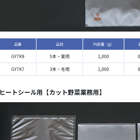
品番
品目
内容量（g）
GY7K9
5本・夏用
1,000
GY7K7
3本・冬用
1,000
選ばれる理
ヒートシール用【カット野菜業務用】
納品の流れ